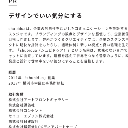
PR
デザインでいい気分にする
shubiduaは、企業の独自性を活かしたコミュニケーションを設計す
スタジオです。ブランディングの観点とデザインを駆使して、企業価
目指し伴走します。弊所がつくるクリエイティブは、企業のスタンス
クトに明快な指針をもたらし、組織体制に新しい視点と良い循環を生
す。「shubidua（シュビドゥア）」という名前は、意味のない音声
ャットに由来しています。垣根を越えて世界をつなぐ音楽のように、
発想と設計で世の中をいい気分にすることを目指します。
経歴
2011年 「shubidua」創業
2017年 横浜市中区に事務所移転
取引実績
株式会社アートフロントギャラリー
株式会社講談社
株式会社コンセント
セイコーエプソン株式会社
株式会社日建設計
株式会社博報堂DYメディアパートナーズ