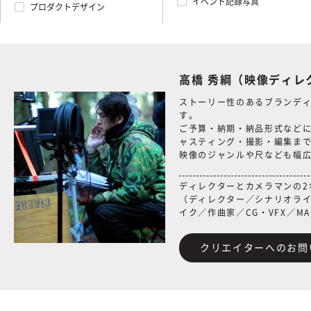
イベント記録写真
プロダクトデザイン
高橋 秀綱（映像ディレ
ストーリー性のあるブランデ
す。
ご予算・納期・納品形式など
ャスティング・撮影・編集ま
映像のジャンルや尺なども幅
ディレクターとカメラマンの2
（ディレクター／シナリオラ
イク／作曲家／CG・VFX／M
クリエイターへのお問