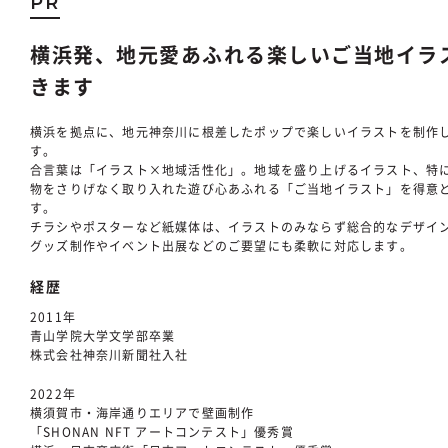
PR
横浜発、地元愛あふれる楽しいご当地イラ
きます
横浜を拠点に、地元神奈川に根差したポップで楽しいイラストを制作
す。
合言葉は「イラスト×地域活性化」。地域を盛り上げるイラスト、特
物をさりげなく取り入れた遊び心あふれる「ご当地イラスト」を得意
す。
チラシやポスターなど紙媒体は、イラストのみならず総合的なデザイ
グッズ制作やイベント出展などのご要望にも柔軟に対応します。
経歴
2011年
青山学院大学文学部卒業
株式会社神奈川新聞社入社
2022年
横須賀市・海岸通りエリアで壁画制作
「SHONAN NFT アートコンテスト」優秀賞