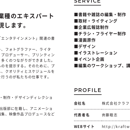
SERVICE
■書籍や雑誌の編集・制作
業種のエキスパート
■取材・ライティング
現します。
■企業広報誌制作
■チラシ・フライヤー制作
「エンタテインメント」関連の書
■漫画原作
■デザイン
ー、フォトグラファー、ライタ
■イラストレーション
、プロデューサー、プリンティン
■イベント企画
、多くのつながりができました。
■編集のワークショップ、
ものを提示する。そのために、プ
し、クオリティとスケジュールを
を行うのが私たちの仕事です。
PROFILE
集・制作・デザインディレクショ
会社名
株式会社クラフ
。出版部に在籍し、アニメーショ
編集、映像作品プロデュースなど
代表者名
齊藤睦志
WEBサイト
http://kraftw