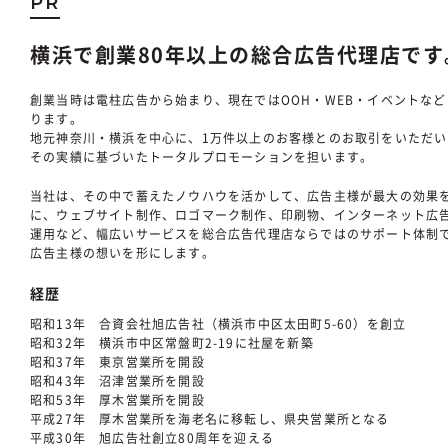
PR
横浜で創業80年以上の総合広告代理店です
創業当時は電柱広告から始まり、現在ではOOH・WEB・イベントな
ります。
地元神奈川・横浜を中心に、1万件以上のお客様とのお取引をいただい
その実績に基づいたトータルプロモーションを担います。
当社は、その中で蓄えたノウハウを活かして、広告主様が最大の効果
に、ウェブサイト制作、ロゴマーク制作、印刷物、インターネット広告
運用など、幅広いサービスを総合広告代理店ならではのサポート体制
広告主様の想いを形にします。
経歴
昭和13年 合資会社旭広告社（横浜市中区太田町5-60）を創立
昭和32年 横浜市中区常盤町2-19に社屋を新築
昭和37年 東京営業所を開設
昭和43年 沼津営業所を開設
昭和53年 厚木営業所を開設
平成27年 厚木営業所を海老名に移転し、県央営業所となる
平成30年 旭広告社創立80周年を迎える