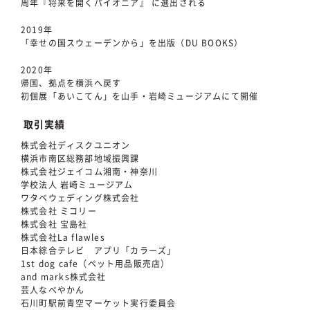
周年『将来を開くパイオニア』 に選出される
2019年
「幸せの国スウェーデンから」を出版（DU BOOKS）
2020年
帰国、拠点を横浜へ戻す
初個展「あいこてん」を山手・岩崎ミュージアムにて開催
取引実績
株式会社ディスクユニオン
横浜市南区総務部地域振興課
株式会社ジェイコム湘南・神奈川
学校法人 岩崎ミュージアム
ワタベウェディング株式会社
株式会社 ミコリー
株式会社 宝島社
株式会社La flawles
日本綜合テレビ アプリ「カラーズ」
1st dog cafe（ペット用品販売店）
and marks株式会社
芸人なべやかん
石川町駅前青空マーケット実行委員会