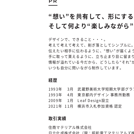
PR
“想い”を共有して、形にす
そして何より“楽しみながら
デザインで、できること・・・。
考えて考えて考えて、削ぎ落としてシンプルに
伝えたい相手に伝わるように、“想い”が届くよ
手に取って貰えるように、立ち止まり目に留ま
情報が溢れている今だから、どうしたら“それ”
いつも自分に問いながら制作しています。
経歴
1993年 3月 武蔵野美術大学短期大学部グ
1993年 4月 東京都内デザイン 事務所勤務
2009年 1月 Leaf Design設立
2021年 11月 横浜市入札参加資格 認定
取引実績
住商マテリアル株式会社
日立化成株式会社（現：昭和電工マテリアルズ