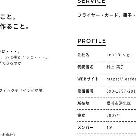
SERVICE
フライヤー・カード、冊子
ること。
”作ること。
PROFILE
。
うに・・・。
会社名
Leaf Design
り、心に残るように・・・。
ができるのか
代表者名
村上 葉子
WEBサイト
https://leaf
ラフィックデザイン科卒業
電話番号
090-1797-28
所在地
横浜市港北区
設立
2009年
メンバー
1名
株式会社）