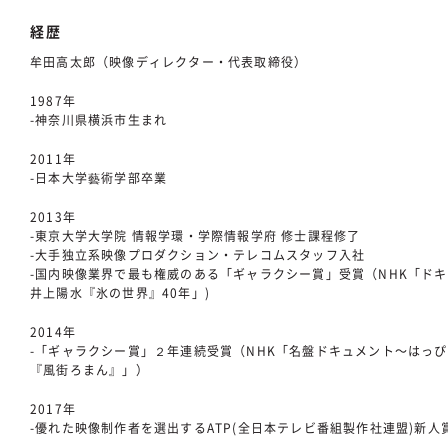
経歴
牟田高太郎（映像ディレクター・代表取締役）
1987年
-神奈川県横浜市生まれ
2011年
-日本大学藝術学部卒業
2013年
-東京大学大学院 情報学環・学際情報学府 修士課程修了
-大手独立系映像プロダクション・テレコムスタッフ入社
-国内映像業界で最も権威のある「ギャラクシー賞」受賞（NHK「ド
井上陽水『氷の世界』40年」)
2014年
-「ギャラクシー賞」２年連続受賞（NHK「名盤ドキュメント〜はっ
『風街ろまん』」）
2017年
-優れた映像制作者を選出するATP(全日本テレビ番組製作社連盟)新人