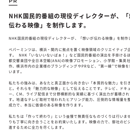
PR
NHK国民的番組の現役ディレクターが、「
伝わる映像」を制作します。
NHK国民的番組の現役ディレクターが、「想いが伝わる映像」を制作
ペパーミンツは、横浜・関内に拠点を置く映像領域のクリエイティブ
す。 NHK「いないいないばぁ！」など国民的番組の演出を手掛ける
都交響楽団や全日本空輸(ANA)の映像プロモーション、小学館・集英
作、横浜市内の企業様のブランディングやPRなど、”第一線”で映像を
います。
私たちの強みは、あなたと真正面から向き合い「本質的な魅力」を引
と。それらを「魅力的な映像」として伝えることです。テレビ、ドキ
ー、CM、ライブ配信まで分野横断的な実績に基づく演出力が蓄積され
す。地道なテレビ取材で培われたヒアリング能力、圧倒的な情報量を
成力で、本当に価値のある映像を作ります。
私たちは「作って終わり」という傲慢で無責任なものづくりは行いま
りも丁寧に向き合うことをお約束いたします。映像の力で、御社のビ
進するために全力を尽くします。