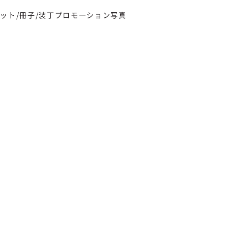
ット/冊子/装丁
プロモ―ション写真