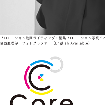
プロモ―ション動画
ライティング・編集
プロモ―ション写真
イ
葛西亜理沙・フォトグラファー（English Available）