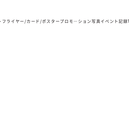
ト
フライヤー/カード/ポスター
プロモ―ション写真
イベント記録