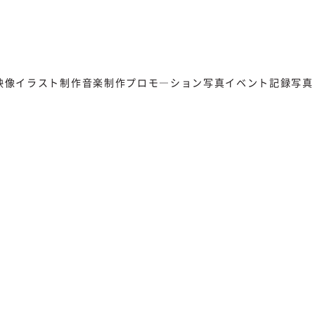
映像
イラスト制作
音楽制作
プロモ―ション写真
イベント記録写真