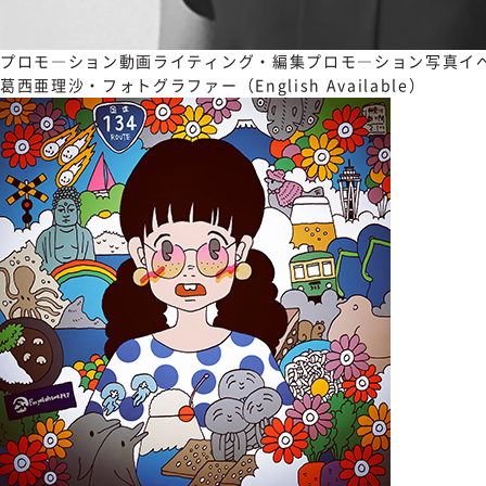
プロモ―ション動画
ライティング・編集
プロモ―ション写真
イ
葛西亜理沙・フォトグラファー（English Available）