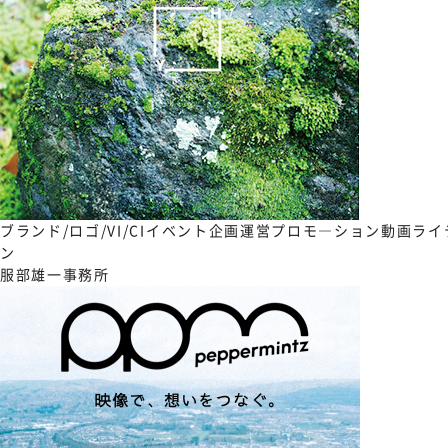
ブランド/ロゴ/VI/CI
イベント企画運営
プロモ―ション動画
ライ
ン
服部雄一事務所