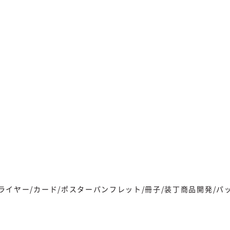
ライヤー/カード/ポスター
パンフレット/冊子/装丁
商品開発/パ