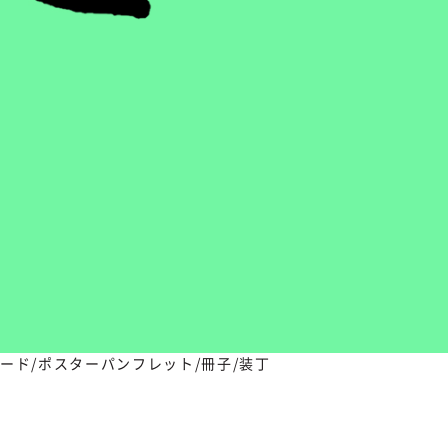
ード/ポスター
パンフレット/冊子/装丁